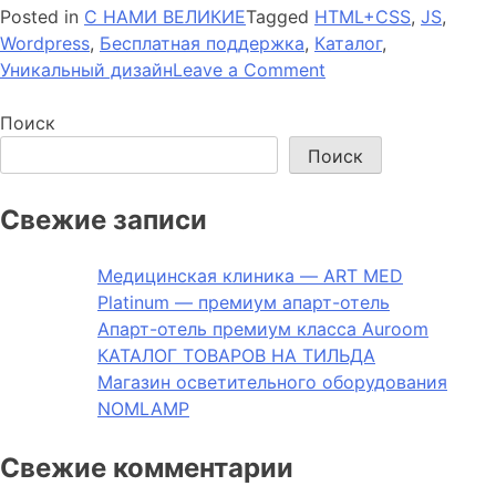
Posted in
С НАМИ ВЕЛИКИЕ
Tagged
HTML+CSS
,
JS
,
Wordpress
,
Бесплатная поддержка
,
Каталог
,
on
Уникальный дизайн
Leave a Comment
Свадебный
салон
Поиск
LORI
Поиск
Свежие записи
Медицинская клиника — ART MED
Platinum — премиум апарт-отель
Апарт-отель премиум класса Auroom
КАТАЛОГ ТОВАРОВ НА ТИЛЬДА
Магазин осветительного оборудования
NOMLAMP
Свежие комментарии