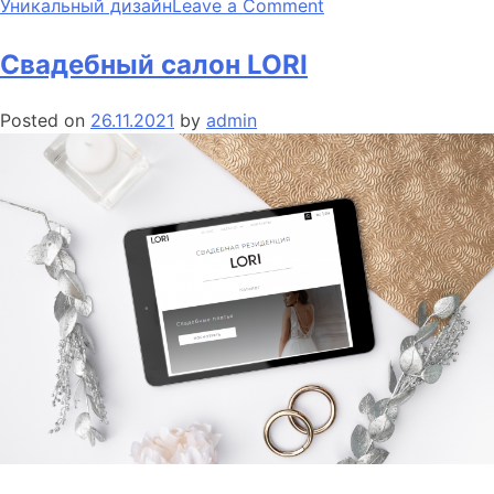
on
Уникальный дизайн
Leave a Comment
Подарки
от
Свадебный салон LORI
KARAMEL-
PODARKI
Posted on
26.11.2021
by
admin