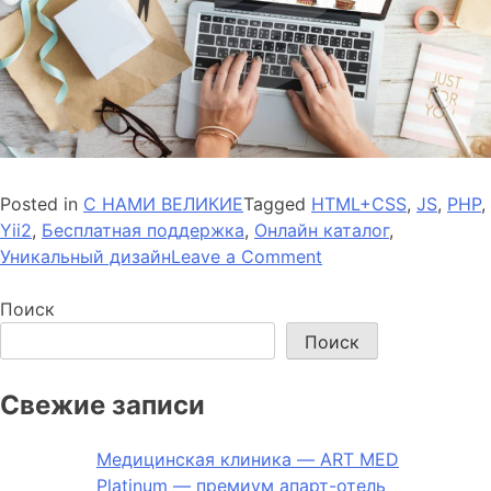
Posted in
С НАМИ ВЕЛИКИЕ
Tagged
HTML+CSS
,
JS
,
PHP
,
Yii2
,
Бесплатная поддержка
,
Онлайн каталог
,
on
Уникальный дизайн
Leave a Comment
Подарки
от
Поиск
KARAMEL-
Поиск
PODARKI
Свежие записи
Медицинская клиника — ART MED
Platinum — премиум апарт-отель