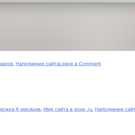
on
варов
,
Наполнение сайта
Leave a Comment
Магазин
осветительно
оборудования
NOMLAMP
ержка 6 месяцев
,
Имя сайта в зоне .ru
,
Наполнение сай