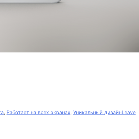
го
та
,
Работает на всех экранах
,
Уникальный дизайн
Leave