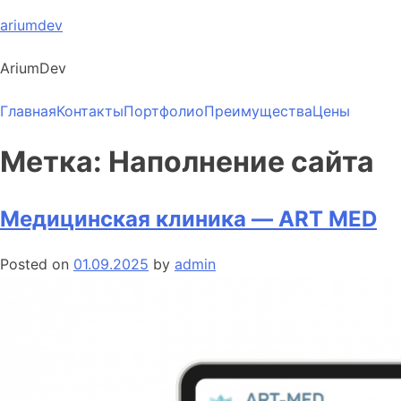
Skip
ariumdev
to
content
AriumDev
Главная
Контакты
Портфолио
Преимущества
Цены
Метка:
Наполнение сайта
Медицинская клиника — ART MED
Posted on
01.09.2025
by
admin