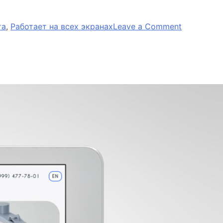
on
та
,
Работает на всех экранах
Leave a Comment
КАТАЛОГ
ТОВАРОВ
НА
ТИЛЬДА