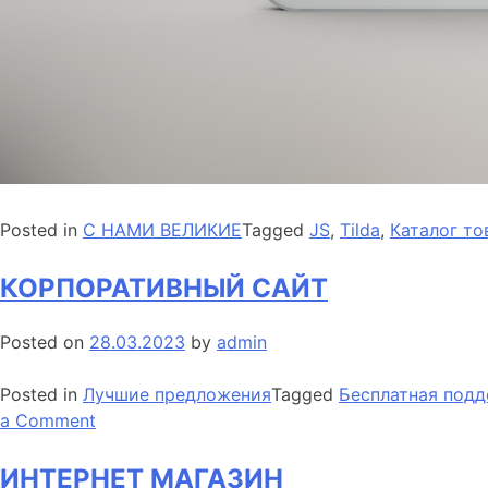
Posted in
С НАМИ ВЕЛИКИЕ
Tagged
JS
,
Tilda
,
Каталог то
КОРПОРАТИВНЫЙ САЙТ
Posted on
28.03.2023
by
admin
Posted in
Лучшие предложения
Tagged
Бесплатная подд
on
a Comment
КОРПОРАТИВНЫЙ
САЙТ
ИНТЕРНЕТ МАГАЗИН