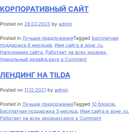
ТОВАРОВ
КОРПОРАТИВНЫЙ САЙТ
НА
ТИЛЬДА
Posted on
28.03.2023
by
admin
Posted in
Лучшие предложения
Tagged
Бесплатная
поддержка 6 месяцев
,
Имя сайта в зоне .ru
,
Наполнение сайта
,
Работает на всех экранах
,
on
Уникальный дизайн
Leave a Comment
КОРПОРАТИВНЫЙ
САЙТ
ЛЕНДИНГ НА TILDA
Posted on
11.12.2021
by
admin
Posted in
Лучшие предложения
Tagged
10 блоков
,
Бесплатная поддержка 3 месяца
,
Имя сайта в зоне .ru
,
on
Работает на всех экранах
Leave a Comment
ЛЕНДИНГ
НА