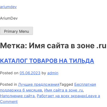
Skip
ariumdev
to
content
AriumDev
Primary Menu
Метка:
Имя сайта в зоне .ru
КАТАЛОГ ТОВАРОВ НА ТИЛЬДА
Posted on
05.06.2023
by
admin
Posted in
Лучшие предложения
Tagged
Бесплатная
поддержка 6 месяцев
,
Имя сайта в зоне .ru
,
Наполнение сайта
,
Работает на всех экранах
Leave a
on
Comment
КАТАЛОГ